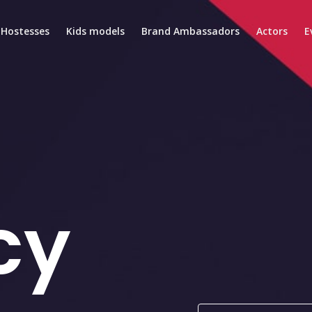
Hostesses
Kids models
Brand Ambassadors
Actors
E
cy