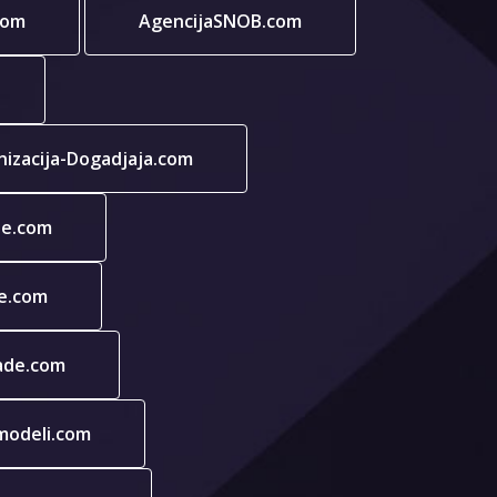
com
AgencijaSNOB.com
nizacija-Dogadjaja.com
de.com
e.com
ade.com
modeli.com