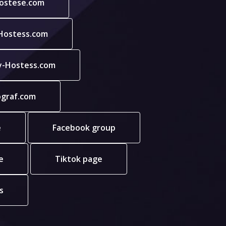
ostese.com
-Hostess.com
y-Hostess.com
ograf.com
e
Facebook group
e
Tiktok page
s