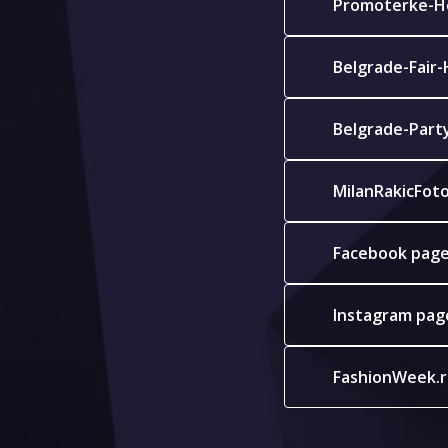
Promoterke-H
Belgrade-Fair
Belgrade-Part
MilanRakicFot
Facebook pag
Instagram pag
FashionWeek.r