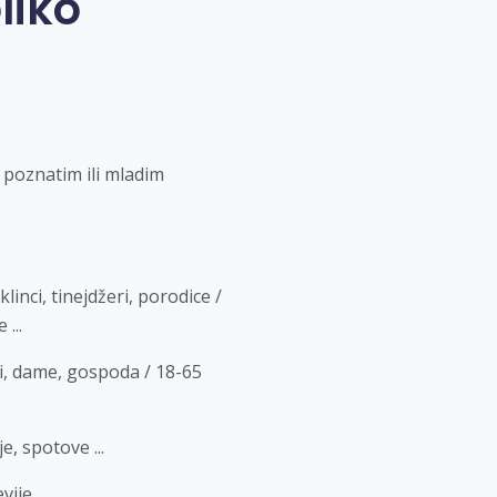
liko
 poznatim ili mladim
linci, tinejdžeri, porodice /
...
i, dame, gospoda / 18-65
e, spotove ...
vije