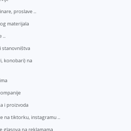
are, proslave ...
og materijala
...
i stanovništva
i, konobari) na
sima
 kompanije
a i proizvoda
 na tiktorku, instagramu ...
nje glasova na reklamama