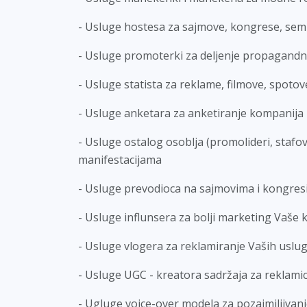
- Usluge hostesa za sajmove, kongrese, semin
- Usluge promoterki za deljenje propagandn
- Usluge statista za reklame, filmove, spotove 
- Usluge anketara za anketiranje kompanija 
- Usluge ostalog osoblja (promolideri, stafov
manifestacijama
- Usluge prevodioca na sajmovima i kongre
- Usluge influnsera za bolji marketing Vaše
- Usluge vlogera za reklamiranje Vaših uslug
- Usluge UGC - kreatora sadržaja za reklamice
- Ugluge voice-over modela za pozajmiljiva