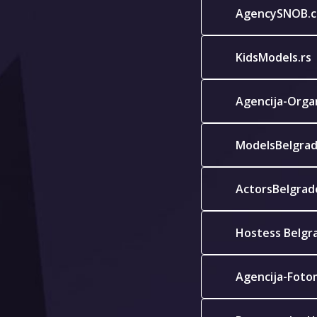
AgencySNOB.
KidsModels.rs
Agencija-Orga
ModelsBelgra
ActorsBelgrad
Hostess Belgr
Agencija-Foto