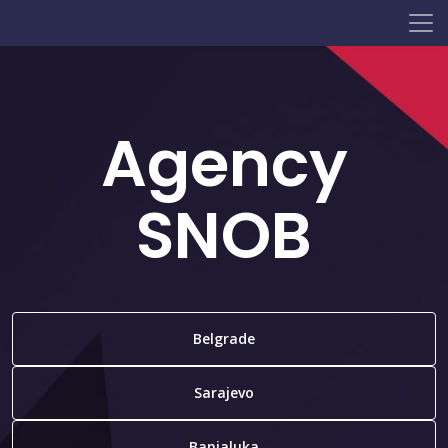
Agency
SNOB
Belgrade
Sarajevo
Banjaluka