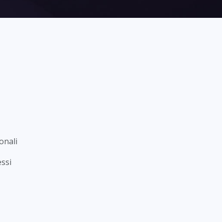
onali
essi