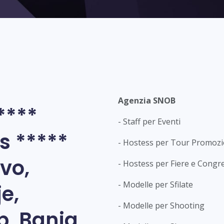
Agenzia SNOB
****
- Staff per Eventi
s *****
- Hostess per Tour Promozi
vo,
- Hostess per Fiere e Congr
- Modelle per Sfilate
e,
- Modelle per Shooting
b, Banja