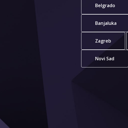
Belgrado
Banjaluka
Zagreb
Novi Sad