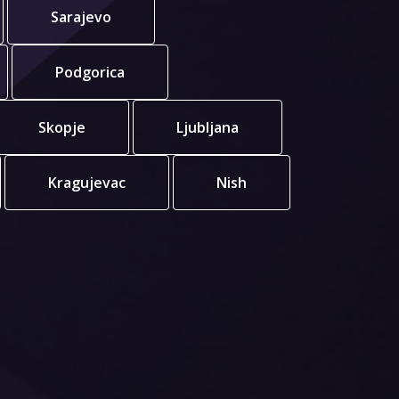
Sarajevo
Podgorica
Skopje
Ljubljana
Kragujevac
Nish