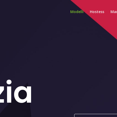
Modelli
Hostess
Mar
ia