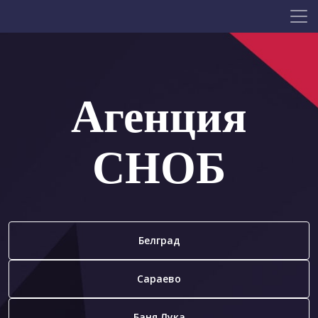
Агенция
СНОБ
Белград
Сараево
Баня Лука